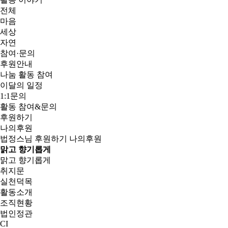
전체
마음
세상
자연
참여·문의
후원안내
나눔 활동 참여
이달의 일정
1:1문의
활동 참여&문의
후원하기
나의후원
법정스님
후원하기
나의후원
맑고 향기롭게
맑고 향기롭게
취지문
실천덕목
활동소개
조직현황
법인정관
CI