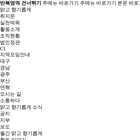
반복영역 건너뛰기
주메뉴 바로가기
주메뉴 바로가기
본문 바로
맑고 향기롭게
취지문
실천덕목
활동소개
조직현황
법인정관
CI
지역모임안내
대구
경남
광주
부산
연혁
오시는 길
소통하다
맑고 향기롭게 소식
공지
지부
보도
월간 맑고 향기롭게
활동 이야기