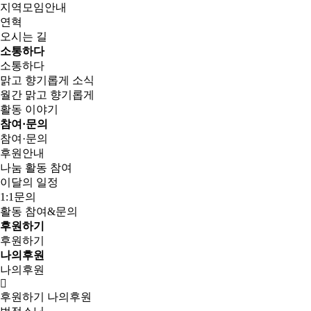
지역모임안내
연혁
오시는 길
소통하다
소통하다
맑고 향기롭게 소식
월간 맑고 향기롭게
활동 이야기
참여·문의
참여·문의
후원안내
나눔 활동 참여
이달의 일정
1:1문의
활동 참여&문의
후원하기
후원하기
나의후원
나의후원
후원하기
나의후원