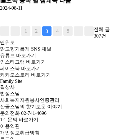
▣초복 중복 날 삼계죽 나눔
2024-08-11
전체 글
1
2
4
5
3
307건
맨위로
맑고향기롭게 SNS 채널
유튜브 바로가기
인스타그램 바로가기
페이스북 바로가기
카카오스토리 바로가기
Family Site
길상사
법정스님
사회복지자원봉사인증관리
산골스님의 향기로운 이야기
문의전화 02-741-4696
1:1 문의 바로가기
이용약관
개인정보취급방침