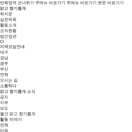
반복영역 건너뛰기
주메뉴 바로가기
주메뉴 바로가기
본문 바로가기
맑고 향기롭게
취지문
실천덕목
활동소개
조직현황
법인정관
CI
지역모임안내
대구
경남
광주
부산
연혁
오시는 길
소통하다
맑고 향기롭게 소식
공지
지부
보도
월간 맑고 향기롭게
활동 이야기
전체
마음