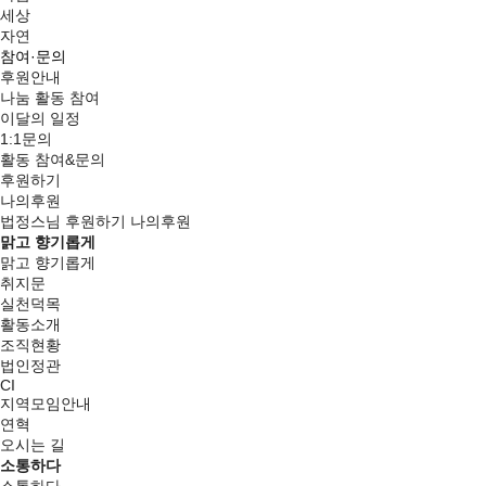
세상
자연
참여·문의
후원안내
나눔 활동 참여
이달의 일정
1:1문의
활동 참여&문의
후원하기
나의후원
법정스님
후원하기
나의후원
맑고 향기롭게
맑고 향기롭게
취지문
실천덕목
활동소개
조직현황
법인정관
CI
지역모임안내
연혁
오시는 길
소통하다